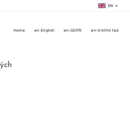
EN
Home
en-English
en-GDPR
en-Vnitřní řád
ných