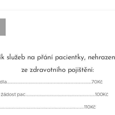
ík služeb na přání pacientky, nehraze
ze zdravotního pojištění:
...........................................................................70Kč
.......................................................................100Kč
.................................................................................110Kč