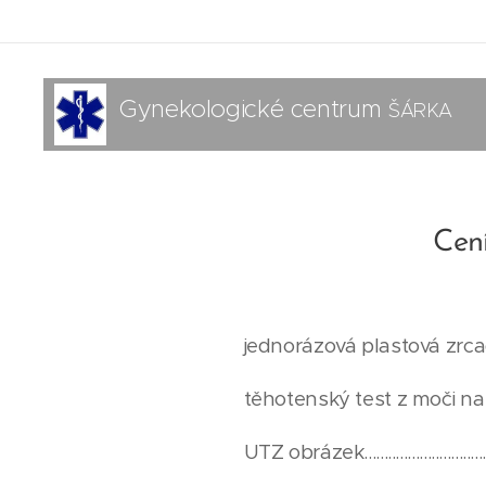
Gynekologické centrum
ŠÁRKA
s.r.o.
Cen
jednorázová plastová zrcadla................
těhotenský test z moči na žádost pac....
UTZ obrázek........................................