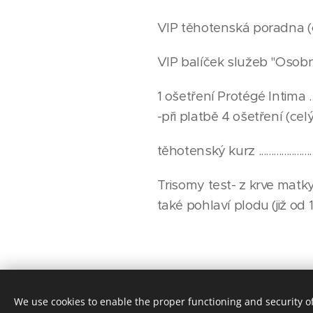
VIP těhotenská poradna (celé tě
VIP balíček služeb "Osobní lékař" 
1 ošetření Protégé Intima ....................
-při platbě 4 ošetření (celý omla
těhotenský kurz ................................
Trisomy test- z krve mat
také pohlaví plodu (již od 11.týdne těh
We use cookies to enable the proper functioning and security of
© Gynekologické centrum ŠÁRKA s.r.o., Vranov