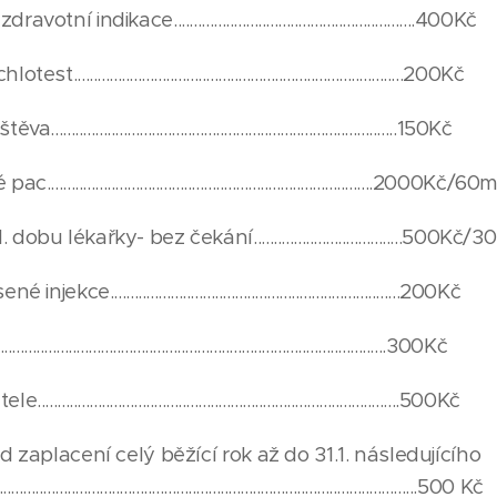
dikace............................................................400Kč
.........................................................................200Kč
..........................................................................150Kč
.......................................................................2000Kč/60
lékařky- bez čekání.....................................500Kč/3
......................................................................200Kč
..............................................................................300Kč
...........................................................................500Kč
d zaplacení celý běžící rok až do 31.1. následujícího
.......................................................................................................500 Kč