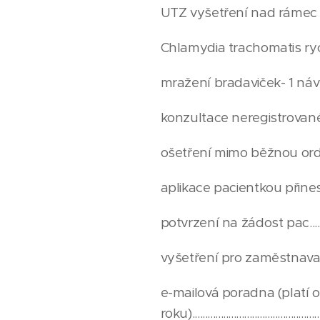
UTZ vyšetření nad rámec zdravotní in
Chlamydia trachomatis rychlotest.........
mražení bradaviček- 1 návštěva............
konzultace neregistrované pac..........
ošetření mimo běžnou ord. dobu 
aplikace pacientkou přinesené injekce..
potvrzení na žádost pac......................
vyšetření pro zaměstnavatele...............
e-mailová poradna (platí o
roku)..................................................