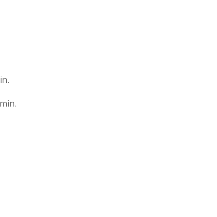
min.
0min.