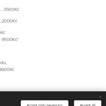
......3500Kč
......2000Kč
700Kč
ouze 9500Kč!
odu,
.....9600Kč
Languages
Accept only necessary
Accept all