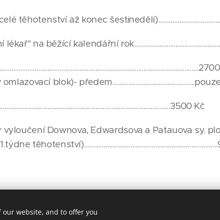
hotenství až konec šestinedělí).................................
na běžící kalendářní rok............................................
.............................................................................................2
zovací blok)- předem..............................................p
.....................................................................................3500 Kč
ky vyloučení Downova, Edwardsova a Patauova sy. pl
otenství)......................................................................
 our website, and to offer you
ská 19, Brno 614 00