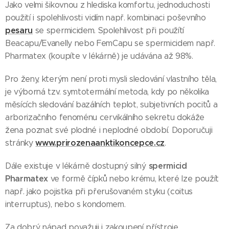
Jako velmi šikovnou z hlediska komfortu, jednoduchosti
použití i spolehlivosti vidím např. kombinaci poševního
pesaru
se spermicidem. Spolehlivost při použítí
Beacapu/Evanelly nebo FemCapu se spermicidem např.
Pharmatex (koupíte v lékárně) je udávána až 98%.
Pro ženy, kterým není proti mysli sledování vlastního těla,
je výborná tzv. symtotermální metoda, kdy po několika
měsících sledování bazálních teplot, subjetivních pocitů a
arborizačního fenoménu cervikálního sekretu dokáže
žena poznat své plodné i neplodné období. Doporučuji
www.prirozenaanktikoncepce.cz
stránky
.
spermicid
Dále existuje v lékárně dostupný silný
Pharmatex
ve formě čípků nebo krému, které lze použít
např. jako pojistka při přerušovaném styku (coitus
interruptus), nebo s kondomem.
Za dobrý nápad považuji i zakoupení přístroje