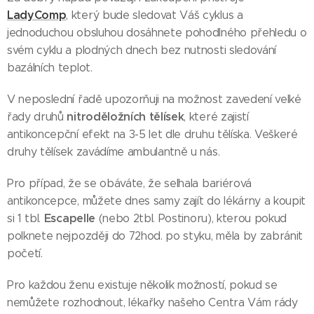
LadyComp
, který bude sledovat Váš cyklus a
jednoduchou obsluhou dosáhnete pohodlného přehledu o
svém cyklu a plodných dnech bez nutnosti sledování
bazálních teplot.
V neposlední řadě upozorňuji na možnost zavedení velké
nitroděložních tělísek
řady druhů
, které zajistí
antikoncepční efekt na 3-5 let dle druhu tělíska. Veškeré
druhy tělísek zavádíme ambulantně u nás.
Pro případ, že se obáváte, že selhala bariérová
antikoncepce, můžete dnes samy zajít do lékárny a koupit
Escapelle
si 1 tbl.
(nebo 2tbl. Postinoru), kterou pokud
polknete nejpozději do 72hod. po styku, měla by zabránit
početí.
Pro každou ženu existuje několik možností, pokud se
nemůžete rozhodnout, lékařky našeho Centra Vám rády