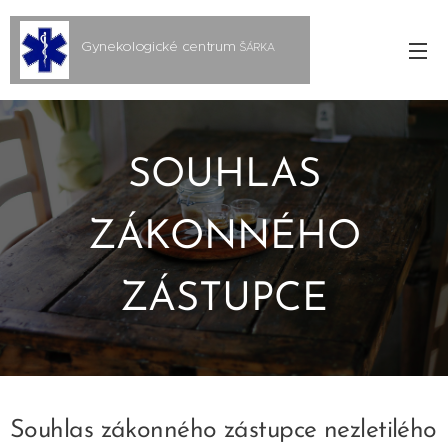
Gynekologické centrum
ŠÁRKA
s.r.o.
SOUHLAS
ZÁKONNÉHO
ZÁSTUPCE
Souhlas zákonného zástupce nezletilého