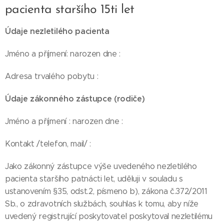
pacienta staršího 15ti let
Údaje nezletilého pacienta
Jméno a příjmení: narozen dne :
Adresa trvalého pobytu :
Údaje zákonného zástupce (rodiče)
Jméno a příjmení : narozen dne :
Kontakt /telefon, mail/ :
Jako zákonný zástupce výše uvedeného nezletilého
pacienta staršího patnácti let, uděluji v souladu s
ustanovením §35, odst.2, písmeno b), zákona č.372/2011
Sb., o zdravotních službách, souhlas k tomu, aby níže
uvedený registrující poskytovatel poskytoval nezletilému