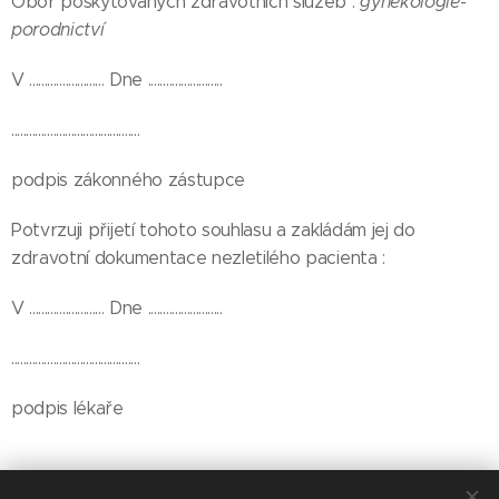
Obor poskytovaných zdravotních služeb :
gynekologie-
porodnictví
V ......................... Dne .........................
...........................................
podpis zákonného zástupce
Potvrzuji přijetí tohoto souhlasu a zakládám jej do
zdravotní dokumentace nezletilého pacienta :
V ......................... Dne .........................
...........................................
podpis lékaře