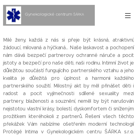
Gynekologické centrum
ŠÁRKA
s.r.o.
Milé ženy, každá z nás si přeje být krásná, atraktivní,
žádoucí, milovaná a hýčkaná... Naše laskavost a pochopení
nám dává bezpečí partnerovy ochranné náruče a pocit
jistoty a bezpečí pro naše děti, naši rodinu. Intimní život je
důležitou součástí fungujícího partnerského vztahu a jeho
kvalita je důležitá pro úplnost a harmonii každého
partnerského soužití. Milostný akt by měl přinášet děti i
radost a pocit vyjímečnosti sdílené sexuality mezi
partnery, blaženosti a souznění, neměl by být narušován
nejistotou vlastní krásy, bolestí, dyskomfortem či sníženým
prožitkem kteréhokoli z partnerů. Řešení všech těchto
překážek Vám nabízíme ošetřením moderní technologií
Protégé Intima v Gynekologickém centru ŠÁRKA s.r.o.