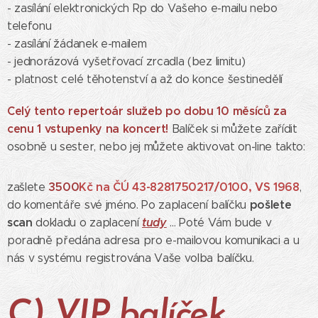
- zasílání elektronických Rp do Vašeho e-mailu nebo
telefonu
- zasílání žádanek e-mailem
- jednorázová vyšetřovací zrcadla (bez limitu)
- platnost celé těhotenství a až do konce šestinedělí
Celý tento repertoár služeb po dobu 10 měsíců za
cenu 1 vstupenky na koncert!
Balíček si můžete zařídit
osobně u sester, nebo jej můžete aktivovat on-line takto:
3
500
Kč na ČÚ 43-8281750217/0100, VS 1968
zašlete
,
pošlete
do komentáře své jméno. Po zaplacení balíčku
scan
tudy
dokladu o zaplacení
... Poté Vám bude v
poradně předána adresa pro e-mailovou komunikaci a u
nás v systému registrována Vaše volba balíčku.
C) VIP balíček