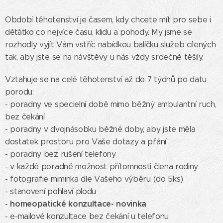
Období těhotenství je časem, kdy chcete mít pro sebe i
děťátko co nejvíce času, klidu a pohody. My jsme se
rozhodly vyjít Vám vstříc nabídkou balíčku služeb cílených
tak, aby jste se na návštěvy u nás vždy srdečně těšily.
Vztahuje se na celé těhotenství až do 7 týdnů po datu
porodu:
- poradny ve specielní době mimo běžný ambulantní ruch,
bez čekání
- poradny v dvojnásobku běžné doby, aby jste měla
dostatek prostoru pro Vaše dotazy a přání
- poradny bez rušení telefony
- v každé poradně možnost přítomnosti člena rodiny
- fotografie miminka dle Vašeho výběru (do 5ks)
- stanovení pohlaví plodu
homeopatické konzultace-
novinka
-
- e-mailové konzultace bez čekání u telefonu