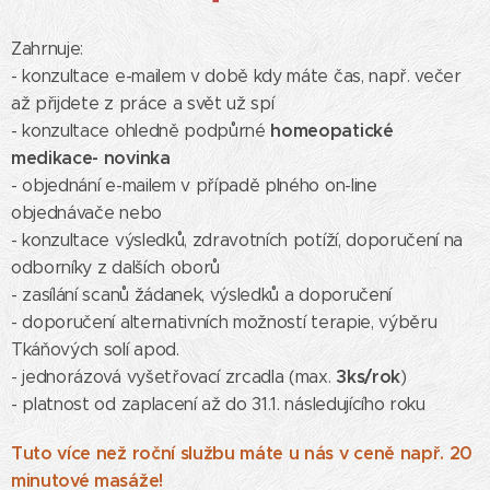
Zahrnuje:
- konzultace e-mailem v době kdy máte čas, např. večer
až přijdete z práce a svět už spí
homeopatické
- konzultace ohledně podpůrné
medikace- novinka
- objednání e-mailem v případě plného on-line
objednávače nebo
- konzultace výsledků, zdravotních potíží, doporučení na
odborníky z dalších oborů
- zasílání scanů žádanek, výsledků a doporučení
- doporučení alternativních možností terapie, výběru
Tkáňových solí apod.
3ks/rok
- jednorázová vyšetřovací zrcadla (max.
)
- platnost od zaplacení až do 31.1. následujícího roku
Tuto více než roční službu máte u nás v ceně např. 20
minutové masáže!