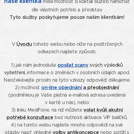
naše klientka
měla možnost si koktail služeb namíchat
dle vlastních potřeb a představ.
Tyto služby poskytujeme pouze našim klientkám!
Úvod
u
V
tohoto webu nebo níže na podtržených
odkazech najdete způsob,
posílat scany
1) jak nám jednoduše
svých výsledků
vyšetření
,
informace o změnách v osobních údajích apod.
Neočekávejte prosím na tyto vzkazy odpověď, děkujeme.
on-line objednání
a přeobjednání
2) možnost
(podmínkou je Vaše platná e-mailová adresa uvedená
v kartě u nás), nebo
volat kvůli akutní
3) linku MediFone, na niž můžete
potřebě konzultace
bez nutnosti aktivace VIP balíčků,
4) na tomto webu najdete mnoho odpovědí na své
volby antikoncepce
otázky např. ohledně
nebo potíží s