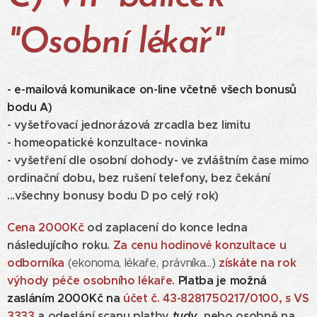
"Osobní lékař"
- e-mailová komunikace on-line včetně všech bonusů
bodu A)
- vyšetřovací jednorázová zrcadla bez limitu
- homeopatické konzultace- novinka
- vyšetření dle osobní dohody- ve zvláštním čase mimo
ordinační dobu, bez rušení telefony, bez čekání
...všechny bonusy bodu D po celý rok)
Cena 2000Kč
od zaplacení do konce ledna
následujícího roku.
Za cenu hodinové konzultace u
odborníka
získáte na rok
(ekonoma, lékaře, právníka...)
výhody péče osobního lékaře.
Platba je možná
zasláním 2000Kč n
a
účet č.
43-8281750217/0100, s VS
3333
a odeslání scanu platby
tudy
, nebo osobně na