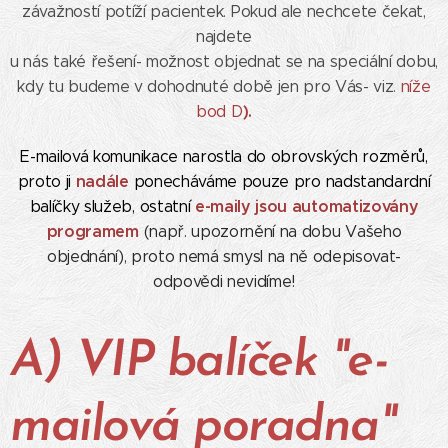
závažností potíží pacientek. Pokud ale nechcete čekat,
najdete
u nás také řešení- možnost objednat se na speciální dobu,
kdy tu budeme v dohodnuté době jen pro Vás- viz.
níže
).
bod D
E-mailová komunikace narostla do obrovských rozměrů,
nadále
proto ji
ponecháváme pouze pro nadstandardní
e-maily jsou automatizovány
balíčky služeb, ostatní
programem
(např. upozornění na dobu Vašeho
objednání)
, proto nemá smysl na ně odepisovat-
odpovědi nevidíme!
A) VIP balíček "e-
mailová poradna"