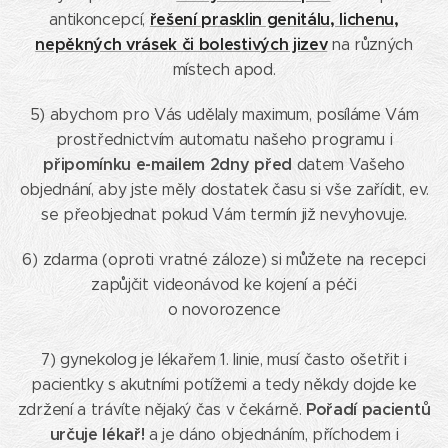
řešení prasklin genitálu, lichenu,
antikoncepcí,
nepěkných vrásek či bolestivých jizev
na různých
místech apod.
5) abychom pro Vás udělaly maximum, posíláme Vám
prostřednictvím automatu našeho programu i
připomínku e-mailem 2dny před
datem Vašeho
objednání, aby jste měly dostatek času si vše zařídit, ev.
se přeobjednat pokud Vám termín již nevyhovuje.
6) zdarma (oproti vratné záloze) si můžete na recepci
zapůjčit videonávod ke kojení a péči
o novorozence
7) gynekolog je lékařem 1. linie, musí často ošetřit i
pacientky s akutními potížemi a tedy někdy dojde ke
Pořadí pacientů
zdržení a trávíte nějaký čas v čekárně.
určuje lékař!
a je dáno objednáním, příchodem i