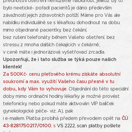
přednostní ošetření nemůžeme nabídnout, jelikož by to
bylo neetické- pořadí pacientů je dáno především
závažností jejich zdravotních potíží. Máme pro Vás ale
nabídku individuálně se s lékařkou dohodnout na dobu
mimo objednané pacientky, bez čekání,
bez rušení telefonáty během Vašeho ošetření, bez
stressu z mnoha dalších čekajících v čekárně,
v ceně máte i jednorázová vyšetřovací zrcadla.
Upozorňuji, že i tato služba se týká pouze našich
klientek!
Za 500Kč- cenu pleťového krému získáte
absolutní
soukromí a max. využití Vašeho času přesně v tu
dobu, kdy Vám to vyhovuje
.
Objednání do této speciální
doby mimo ordinační hodiny lékařky je možné provést
telefonicky, nebo pokud máte aktivován VIP balíček
gynekologické péče- viz. A), pak
ČÚ
i e-mailem. Platba probíhá předem převodem opět na
43-8281750217/0100
, s
VS 2222, scan platby pošlete