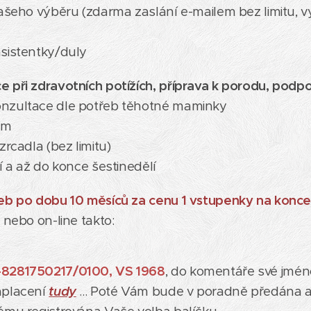
Vašeho výběru (zdarma zaslání e-mailem bez limitu, v
sistentky/duly
 při zdravotních potížích, příprava k porodu, podp
onzultace dle potřeb těhotné maminky
em
zrcadla (bez limitu)
í a až do konce šestinedělí
žeb po dobu 10 měsíců za cenu 1 vstupenky na konce
 nebo on-line takto:
-8281750217/0100, VS 1968
, do komentáře své jmén
aplacení
tudy
... Poté Vám bude v poradně předána 