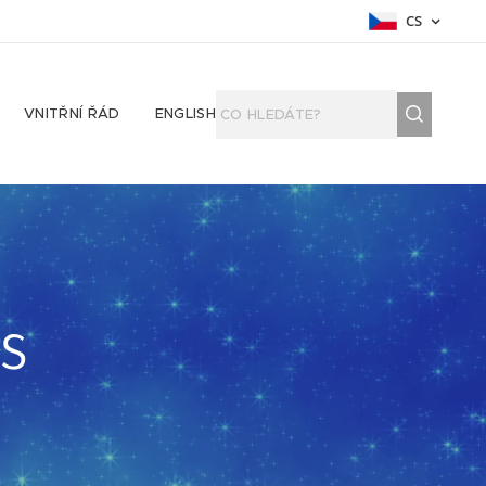
CS
VNITŘNÍ ŘÁD
ENGLISH
s