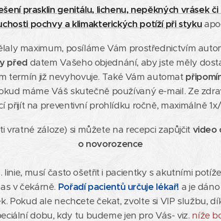
ešení prasklin genitálu, lichenu, nepěkných vrásek či 
uchosti pochvy a klimakterických potíží při styku
apo
ělaly maximum, posíláme Vám prostřednictvím auto
y před
datem Vašeho objednání, aby jste měly dostate
m termín již nevyhovuje. Také Vám automat
připomí
pokud máme Váš skutečně používaný e-mail. Ze zdrav
í přijít na preventivní prohlídku ročně, maximálně 1x/
i vratné záloze) si můžete na recepci zapůjčit
video 
o novorozence
. linie, musí často ošetřit i pacientky s akutními potí
čas v čekárně.
Pořadí pacientů určuje lékař!
a je dáno
ek. Pokud ale nech
c
ete čekat, zvolte si VIP službu, 
eciální dobu, kdy tu budeme jen pro Vás- viz.
níže b