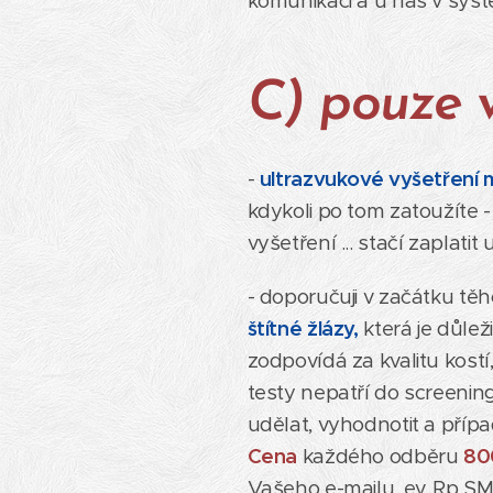
komunikaci a u nás v syst
C) pouze v
-
ultrazvukové vyšetření 
kdykoli po tom zatoužíte 
vyšetření ... stačí zaplatit
- doporučuji v začátku tě
štítné žlázy,
která je důlež
zodpovídá za kvalitu kost
testy nepatří do screening
udělat, vyhodnotit a příp
Cena
každého odběru
80
Vašeho e-mailu, ev. Rp S