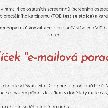
 v rámci 4 celostátních screeningů (screening osteo
kolorectálního karcinomu
(FOB test ze stolice)
a karc
omeopatické konzultace
, jsou součástí všech VIP ba
potřeb.
líček "e-mailová pora
a chodíte k lékaři a víte, že spoustu problémů lze řeš
e e-mailem přímo s lékařkou v době kdy máte čas, n
ž nechcete sedět u telefonu nebo