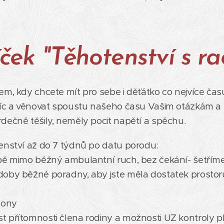
ček "Těhotenství s ra
em, kdy chcete mít pro sebe i děťátko co nejvíce čas
říc a věnovat spoustu našeho času Vašim otázkám a 
dečně těšily, neměly pocit napětí a spěchu.
enství až do 7 týdnů po datu porodu:
obě mimo běžný ambulantní ruch, bez čekání- šetřím
doby běžné poradny, aby jste měla dostatek prostor
fony
t přítomnosti člena rodiny a možnosti UZ kontroly p