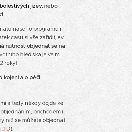
bolestivých jizev
, nebo
d.
matu našeho programu i
k času si vše zařídit, ev.
ná nutnost objednat se na
otního hlediska je velmi
2 roky!
o kojení a o péči
žemi a tedy někdy dojde ke
 objednáním, příchodem i
díky níž se můžete objednat
od D
).