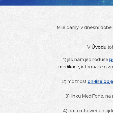
Milé dámy, v dnešní době 
V
Úvod
u
to
1) jak nám jednoduše
p
medikace,
informace o z
2) možnost
on-line obj
3) linku MediFone, na
4) na tomto webu najd