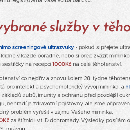
ému registrována Vaše volba balíčku.
ybrané služby v těho
mimo screeningové ultrazvuky
- pokud si přejete ult
- klidně v každé poradně, nebo si přeje zvážit mimink
 u sestřičky na recepci
1000Kč
na celé těhotenství.
hotenství co nejdřív a znovu kolem 28. týdne těhoten
itá pro intelekt a psychomotorický vývoj miminka, a
hl
í, základů zubů, imunity a ochranu před pozdější cu
u, nehradí je zdravotní pojišťovny, ale jsme připrave
adný problém vyřešit v zájmu Vašeho miminka.
0Kč
za štítnici i vit. D dohromady. Výsledky posílá
MS zprávou.