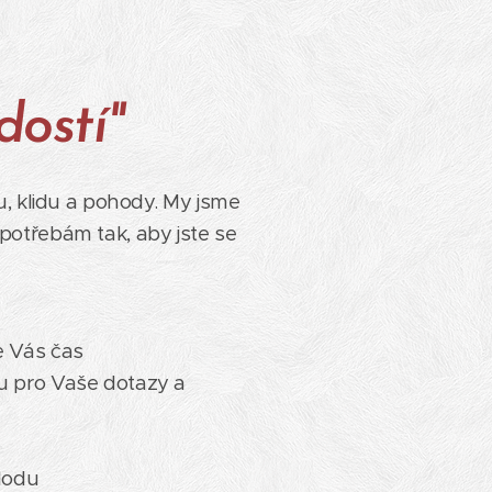
dostí"
u, klidu a pohody. My jsme
potřebám tak, aby jste se
e Vás čas
u pro Vaše dotazy a
lodu