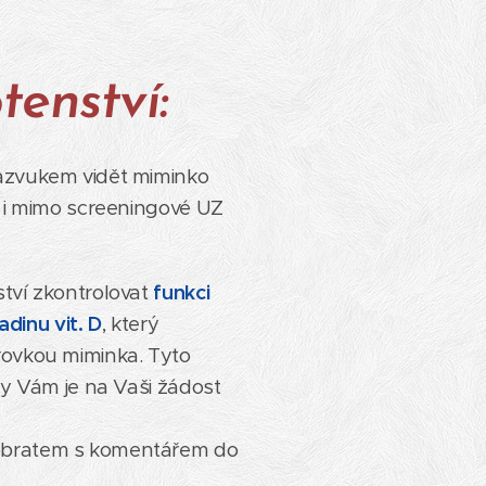
tenství:
razvukem vidět miminko
o i mimo screeningové UZ
ství zkontrolovat
funkci
adinu vit. D
, který
krovkou miminka. Tyto
ny Vám je na Vaši žádost
m obratem s komentářem do