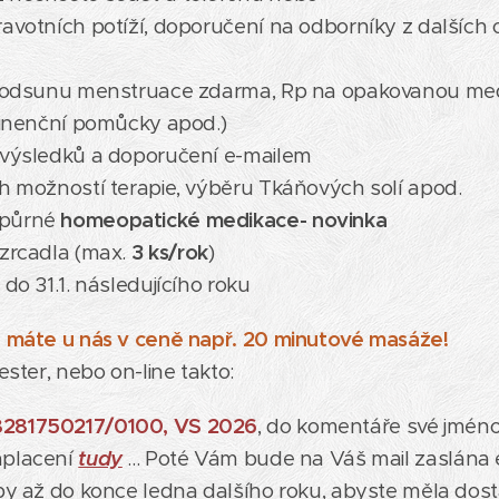
ravotních potíží, doporučení na odborníky z dalších
bě odsunu menstruace zdarma, Rp na opakovanou med
ntinenční pomůcky apod.)
, výsledků a doporučení e-mailem
ch možností terapie, výběru Tkáňových solí apod.
dpůrné
homeopatické medikace- novinka
 zrcadla (max.
3
ks/rok
)
 do 31.1. následujícího roku
bu máte u nás v ceně např. 20 minutové masáže!
ester, nebo on-line takto:
8281750217/0100, VS 2026
, do komentáře své jmén
aplacení
tudy
... Poté Vám bude na Váš mail zaslána 
tby až do konce ledna dalšího roku, abyste měla do