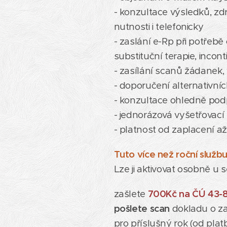
- konzultace výsledků, zd
nutnosti i telefonicky
- zaslání e-Rp při potře
substituční terapie, inco
- zasílání scanů žádanek
- doporučení alternativní
- konzultace ohledně po
- jednorázová vyšetřovací
- platnost od zaplacení až
Tuto více než roční služ
Lze ji aktivovat osobně u s
zašlete
700
Kč na ČÚ 43-
pošlete scan
dokladu o z
pro příslušný rok (od pla