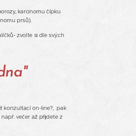
porozy, karcinomu čípku
inomu prsů).
líčků- zvolte si dle svých
dna"
it konzultací on-line?, pak
apř. večer až přijdete z