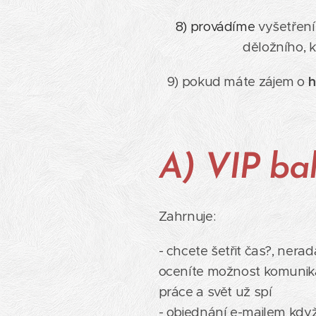
8) provádíme
vyšetření
děložního, 
9) pokud máte zájem o
h
A) VIP ba
Zahrnuje:
- chcete šetřit čas?, nerad
oceníte možnost komunikac
práce a svět už spí
- objednání e-mailem kdy