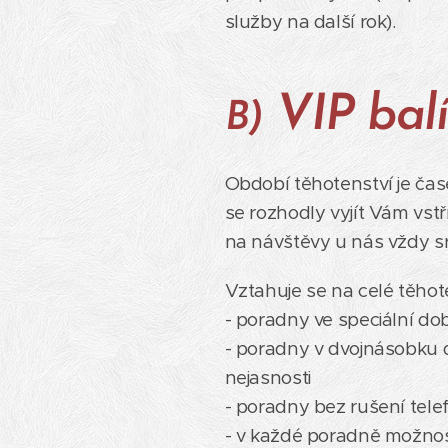
služby na další rok).
VIP balí
B)
Období těhotenství je čas
se rozhodly vyjít Vám vst
na návštěvy u nás vždy sr
Vztahuje se na celé těhot
- poradny ve speciální d
- poradny v dvojnásobku 
nejasnosti
- poradny bez rušení tele
- v každé poradně možnos