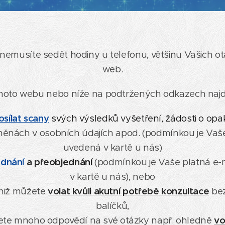
nemusíte sedět hodiny u telefonu, většinu Vašich ot
web.
hoto webu nebo níže na podtržených odkazech najd
osílat scany
svých výsledků vyšetření
,
žádosti o opa
měnách v osobních údajích apod. (podmínkou je Vaše
uvedená v kartě u nás)
ednání
a přeobjednání
(podmínkou je Vaše platná e-
v kartě u nás), nebo
 niž můžete
volat kvůli akutní potřebě konzultace
bez
balíčků,
ete mnoho odpovědí na své otázky např. ohledně
vo