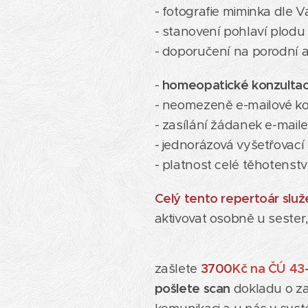
- fotografie miminka dle 
- stanovení pohlaví plodu
- doporučení na porodní a
-
homeopatické konzultace
- neomezeně e-mailové k
- zasílání žádanek e-mail
- jednorázová vyšetřovací 
- platnost celé těhotenstv
Celý tento repertoár slu
aktivovat osobně u sester,
zašlete
37
00
Kč na ČÚ 43
pošlete scan
dokladu o z