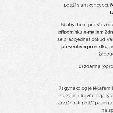
potíží s antikoncepcí,
ř
s
5) abychom pro Vás ud
připomínku e-mailem 2dn
se přeobjednat pokud Vá
preventivní prohlídku
, 
žádouc
6) zdarma (oprot
7) gynekolog je lékařem 1
zdržení a trávíte nějaký 
závažností potíží pacient
na sp